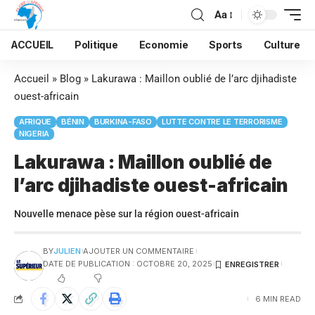
Aa
ACCUEIL
Politique
Economie
Sports
Culture
Accueil
»
Blog
»
Lakurawa : Maillon oublié de l’arc djihadiste
ouest-africain
AFRIQUE
BÉNIN
BURKINA-FASO
LUTTE CONTRE LE TERRORISME
NIGERIA
Lakurawa : Maillon oublié de
l’arc djihadiste ouest-africain
Nouvelle menace pèse sur la région ouest-africain
BY
JULIEN
AJOUTER UN COMMENTAIRE
DATE DE PUBLICATION : OCTOBRE 20, 2025
6 MIN READ