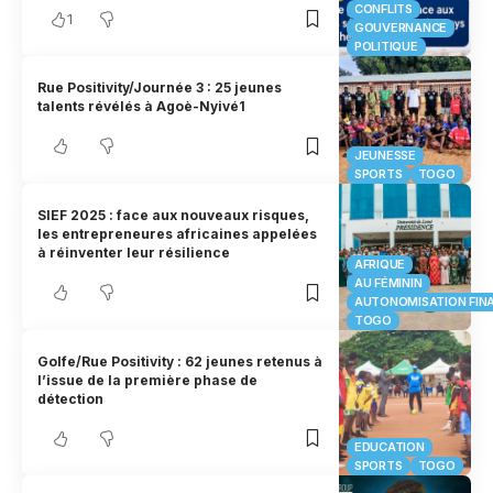
CONFLITS
1
GOUVERNANCE
POLITIQUE
Rue Positivity/Journée 3 : 25 jeunes
talents révélés à Agoè-Nyivé1
JEUNESSE
SPORTS
TOGO
SIEF 2025 : face aux nouveaux risques,
les entrepreneures africaines appelées
à réinventer leur résilience
AFRIQUE
AU FÉMININ
AUTONOMISATION FIN
TOGO
Golfe/Rue Positivity : 62 jeunes retenus à
l’issue de la première phase de
détection
EDUCATION
SPORTS
TOGO