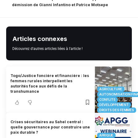
démission de Gianni Infantino et Patrice Motsepe
Articles connexes
Découvrez d'autres articles liées à l'article !
Togo/Justice foncière et financière : les
femmes rurales interpellent les
autorités face aux défis de la
AGRICULTURE
transhumance
AUTONOMISATION FIN
CONFLITS
DÉVELOPPEMENT
DROITS DES FEMMES
Crises sécuritaires au Sahel central :
quelle gouvernance pour construire une
paix durable ?
AFRIQUE