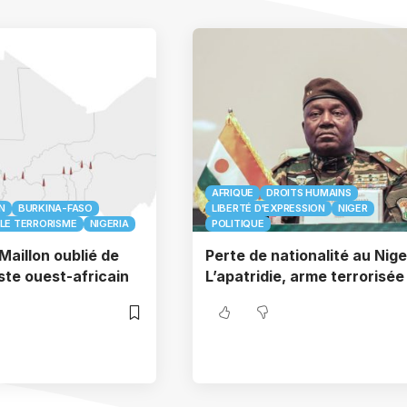
AFRIQUE
DROITS HUMAINS
N
BURKINA-FASO
LIBERTÉ D'EXPRESSION
NIGER
LE TERRORISME
NIGERIA
POLITIQUE
Maillon oublié de
Perte de nationalité au Nige
iste ouest-africain
L’apatridie, arme terrorisée