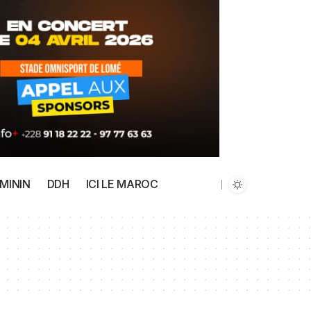
MININ
DDH
ICI LE MAROC