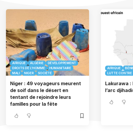
AFRIQUE
ALGÉRIE
DÉVELOPPEMENT
DROITS DE L'HOMME
HUMANITAIRE
AFRIQUE
BÉNI
MALI
NIGER
SOCIÉTÉ
LUTTE CONTRE 
Niger : 49 voyageurs meurent
Lakurawa : 
de soif dans le désert en
l’arc djihad
tentant de rejoindre leurs
familles pour la fête