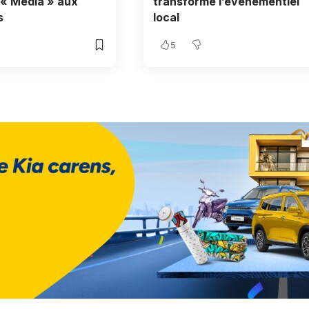
« Média » aux
transforme l’événementiel
s
local
5