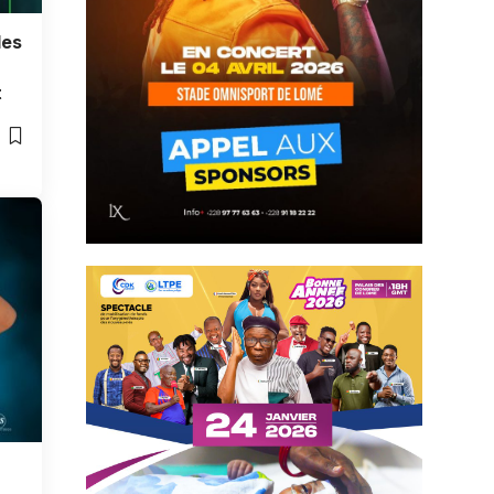
les
t