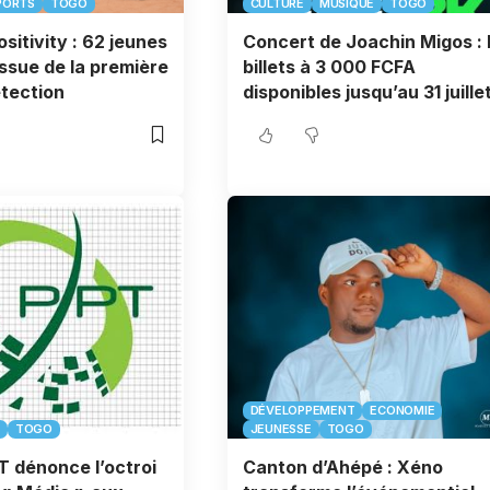
PORTS
TOGO
CULTURE
MUSIQUE
TOGO
sitivity : 62 jeunes
Concert de Joachin Migos : 
issue de la première
billets à 3 000 FCFA
tection
disponibles jusqu’au 31 juille
DÉVELOPPEMENT
ECONOMIE
TOGO
JEUNESSE
TOGO
T dénonce l’octroi
Canton d’Ahépé : Xéno