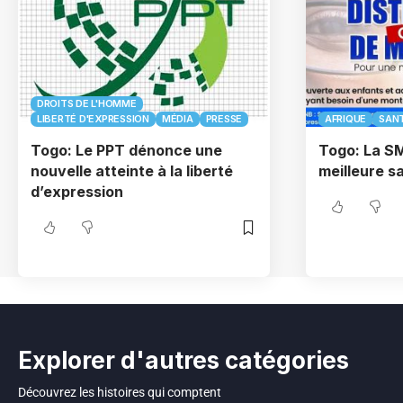
DROITS DE L'HOMME
LIBERTÉ D'EXPRESSION
MÉDIA
PRESSE
AFRIQUE
SAN
Togo: Le PPT dénonce une
Togo: La S
nouvelle atteinte à la liberté
meilleure sa
d’expression
Explorer d'autres catégories
Découvrez les histoires qui comptent