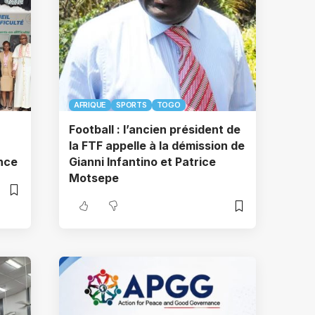
AFRIQUE
SPORTS
TOGO
Football : l’ancien président de
la FTF appelle à la démission de
ance
Gianni Infantino et Patrice
Motsepe