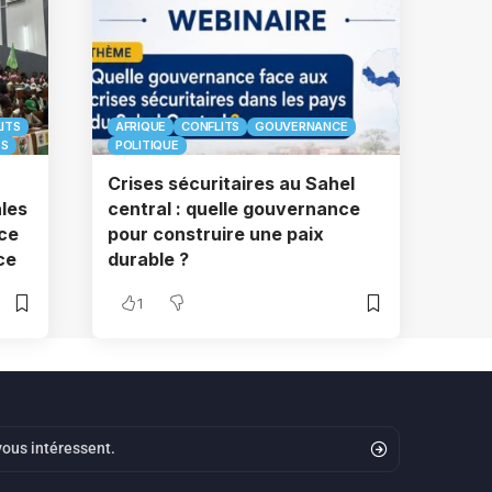
ITS
AFRIQUE
CONFLITS
GOUVERNANCE
ES
POLITIQUE
Crises sécuritaires au Sahel
ales
central : quelle gouvernance
ace
pour construire une paix
ce
durable ?
1