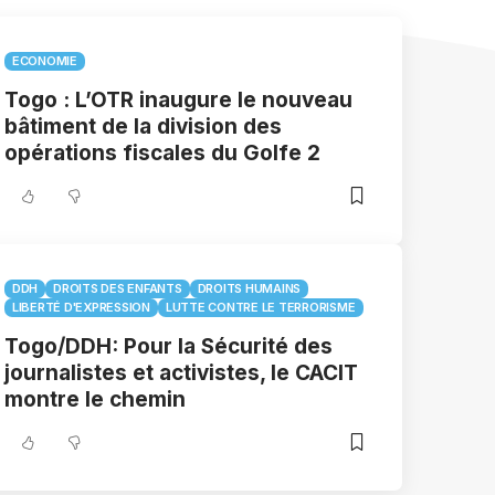
ECONOMIE
Togo : L’OTR inaugure le nouveau
bâtiment de la division des
opérations fiscales du Golfe 2
DDH
DROITS DES ENFANTS
DROITS HUMAINS
LIBERTÉ D'EXPRESSION
LUTTE CONTRE LE TERRORISME
Togo/DDH: Pour la Sécurité des
journalistes et activistes, le CACIT
montre le chemin