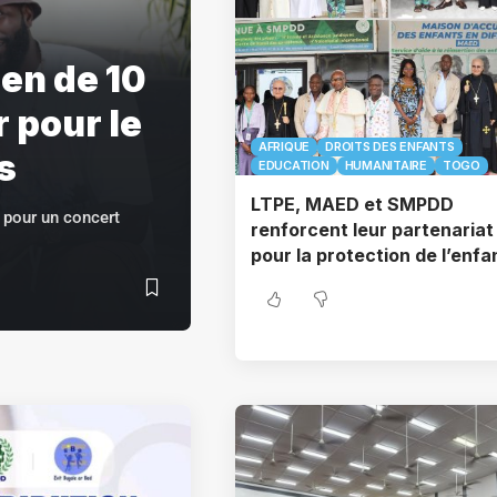
ien de 10
 pour le
AFRIQUE
DROITS DES ENFANTS
s
EDUCATION
HUMANITAIRE
TOGO
LTPE, MAED et SMPDD
 pour un concert
renforcent leur partenariat
pour la protection de l’enf