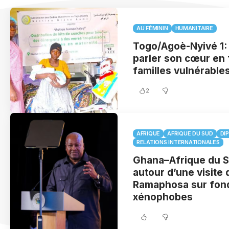
AU FÉMININ
HUMANITAIRE
Togo/Agoè-Nyivé 1: 
parler son cœur en
familles vulnérable
2
AFRIQUE
AFRIQUE DU SUD
DI
RELATIONS INTERNATIONALES
Ghana–Afrique du S
autour d’une visite 
Ramaphosa sur fond
xénophobes