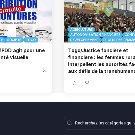
AGRICULTURE
AUTONOMISATION FINANCIÈRE
CONFL
TÉ
SOCIÉTÉ
TOGO
DÉVELOPPEMENT
DROITS DES FEMM
MPDD agit pour une
Togo/Justice foncière et
nté visuelle
financière : les femmes rur
interpellent les autorités f
aux défis de la transhuman