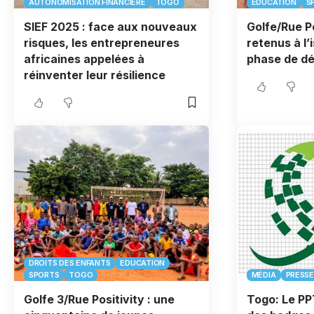
AUTONOMISATION FINANCIÈRE
TOGO
EDUCATION
S
SIEF 2025 : face aux nouveaux
Golfe/Rue Po
risques, les entrepreneures
retenus à l’
africaines appelées à
phase de dé
réinventer leur résilience
DROITS DES ENFANTS
EDUCATION
SPORTS
TOGO
MÉDIA
PRESSE
Golfe 3/Rue Positivity : une
Togo: Le PP