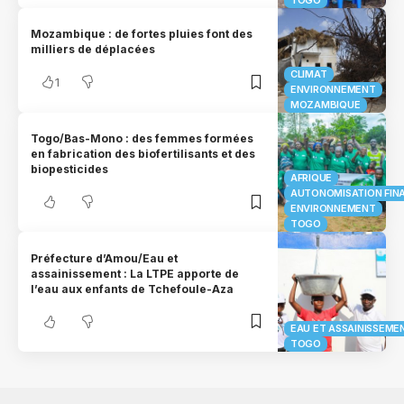
Mozambique : de fortes pluies font des
milliers de déplacées
CLIMAT
1
ENVIRONNEMENT
MOZAMBIQUE
Togo/Bas-Mono : des femmes formées
en fabrication des biofertilisants et des
biopesticides
AFRIQUE
AUTONOMISATION FIN
ENVIRONNEMENT
TOGO
Préfecture d’Amou/Eau et
assainissement : La LTPE apporte de
l’eau aux enfants de Tchefoule-Aza
EAU ET ASSAINISSEME
TOGO