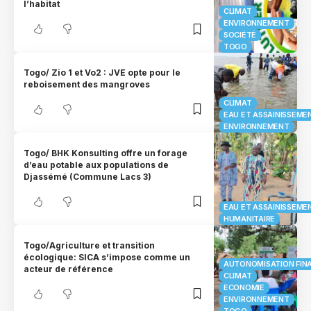
l’habitat
CLIMAT
ENVIRONNEMENT
SOCIÉTÉ
TOGO
Togo/ Zio 1 et Vo2 : JVE opte pour le
reboisement des mangroves
CLIMAT
EAU ET ASSAINISSEME
ENVIRONNEMENT
Togo/ BHK Konsulting offre un forage
d’eau potable aux populations de
Djassémé (Commune Lacs 3)
EAU ET ASSAINISSEME
HUMANITAIRE
Togo/Agriculture et transition
écologique: SICA s’impose comme un
AUTONOMISATION FIN
acteur de référence
CLIMAT
ECONOMIE
ENVIRONNEMENT
TOGO