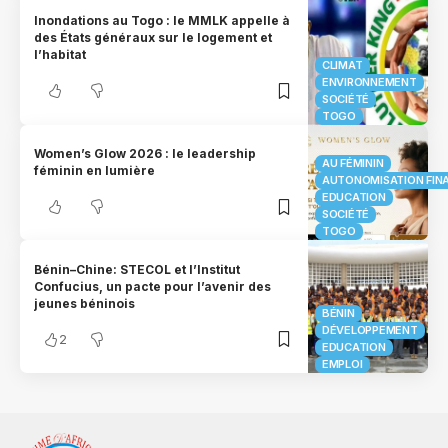
Inondations au Togo : le MMLK appelle à
des États généraux sur le logement et
l’habitat
CLIMAT
ENVIRONNEMENT
SOCIÉTÉ
TOGO
Women’s Glow 2026 : le leadership
AU FÉMININ
féminin en lumière
AUTONOMISATION FIN
EDUCATION
SOCIÉTÉ
TOGO
Bénin–Chine: STECOL et l’Institut
Confucius, un pacte pour l’avenir des
jeunes béninois
BÉNIN
DÉVELOPPEMENT
2
EDUCATION
EMPLOI