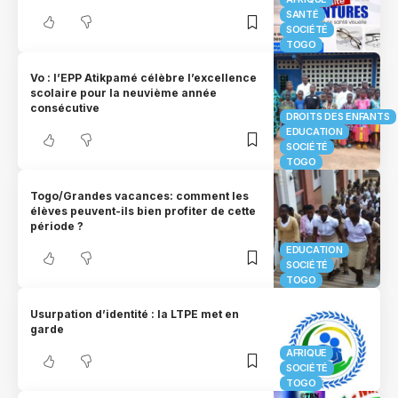
SANTÉ
SOCIÉTÉ
TOGO
Vo : l’EPP Atikpamé célèbre l’excellence
scolaire pour la neuvième année
consécutive
DROITS DES ENFANTS
EDUCATION
SOCIÉTÉ
TOGO
Togo/Grandes vacances: comment les
élèves peuvent-ils bien profiter de cette
période ?
EDUCATION
SOCIÉTÉ
TOGO
Usurpation d’identité : la LTPE met en
garde
AFRIQUE
SOCIÉTÉ
TOGO