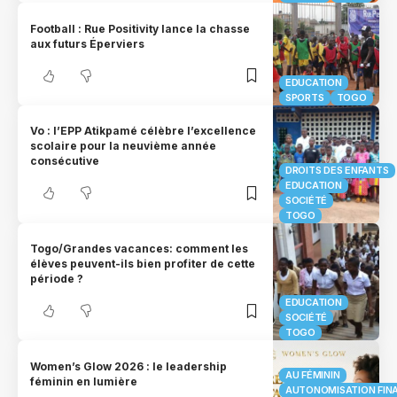
Football : Rue Positivity lance la chasse
aux futurs Éperviers
EDUCATION
SPORTS
TOGO
Vo : l’EPP Atikpamé célèbre l’excellence
scolaire pour la neuvième année
consécutive
DROITS DES ENFANTS
EDUCATION
SOCIÉTÉ
TOGO
Togo/Grandes vacances: comment les
élèves peuvent-ils bien profiter de cette
période ?
EDUCATION
SOCIÉTÉ
TOGO
Women’s Glow 2026 : le leadership
AU FÉMININ
féminin en lumière
AUTONOMISATION FIN