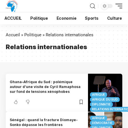
ACCUEIL
Politique
Economie
Sports
Culture
Accueil
»
Politique
»
Relations internationales
Relations internationales
Ghana–Afrique du Sud : polémique
autour d’une visite de Cyril Ramaphosa
sur fond de tensions xénophobes
AFRIQUE
AFRIQUE DU SUD
DIPLOMATIE
RELATIONS INTERNATI
AFRIQUE
Sénégal : quand la fracture Diomaye-
DÉMOCRATIE
Sonko dépasse les frontières
DIPLOMATIE