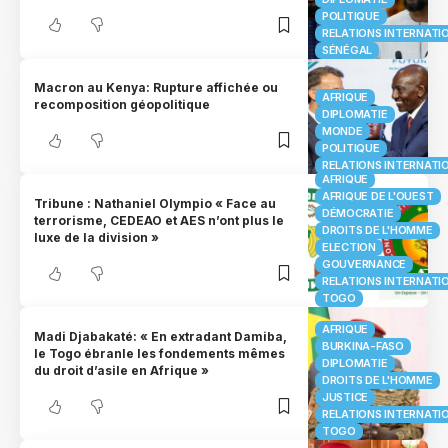
POLITIQUE
RELATIONS INTERNATI
SÉNÉGAL
Macron au Kenya: Rupture affichée ou
AFRIQUE
recomposition géopolitique
DIPLOMATIE
MONDE
POLITIQUE
RELATIONS INTERNATI
AFRIQUE
AFRIQUE DE L'OUEST
Tribune : Nathaniel Olympio « Face au
DÉMOCRATIE
terrorisme, CEDEAO et AES n’ont plus le
DROITS DE L'HOMME
luxe de la division »
ELECTION
GOUVERNANCE
RELATIONS INTERNATI
TOGO
AFRIQUE
Madi Djabakaté: « En extradant Damiba,
BURKINA-FASO
le Togo ébranle les fondements mêmes
DIPLOMATIE
du droit d’asile en Afrique »
DROITS DE L'HOMME
JUSTICE
RELATIONS INTERNATI
TOGO