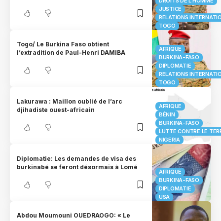
DROITS DE L'HOMME
JUSTICE
RELATIONS INTERNATI
TOGO
Togo/ Le Burkina Faso obtient
AFRIQUE
l’extradition de Paul-Henri DAMIBA
BURKINA-FASO
DIPLOMATIE
RELATIONS INTERNATI
TOGO
Lakurawa : Maillon oublié de l’arc
AFRIQUE
djihadiste ouest-africain
BÉNIN
BURKINA-FASO
LUTTE CONTRE LE TER
NIGERIA
Diplomatie: Les demandes de visa des
burkinabé se feront désormais à Lomé
AFRIQUE
BURKINA-FASO
DIPLOMATIE
USA
Abdou Moumouni OUEDRAOGO: « Le