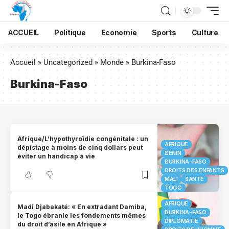
ACCUEIL
Politique
Economie
Sports
Culture
Accueil
»
Uncategorized
»
Monde
»
Burkina-Faso
Burkina-Faso
Afrique/L’hypothyroïdie congénitale : un
AFRIQUE
dépistage à moins de cinq dollars peut
BÉNIN
éviter un handicap à vie
BURKINA-FASO
DROITS DES ENFANTS
MALI
SANTÉ
TOGO
AFRIQUE
Madi Djabakaté: « En extradant Damiba,
BURKINA-FASO
le Togo ébranle les fondements mêmes
DIPLOMATIE
du droit d’asile en Afrique »