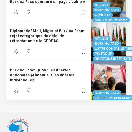
Burkina Faso demeure un pays vivable »
AFRIQUE
BURKINA-FASO
CONFLITS
DROITS DE L'HOMME
Diplomatie/ Mali, Niger et Burkina Faso:
rejet catégorique du délai de
AFRIQUE
rétractation de la CEDEAO
BURKINA-FASO
LUTTE CONTRE LE TER
POLITIQUE
RELATIONS INTERNATI
Burkina Faso: Quand les libertés
nationales priment sur les libertés
individuelles
BURKINA-FASO
LIBERTÉ D'EXPRESSION