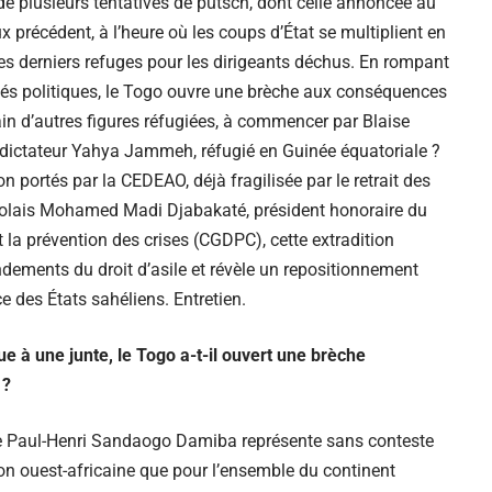
 de plusieurs tentatives de putsch, dont celle annoncée au
précédent, à l’heure où les coups d’État se multiplient en
 des derniers refuges pour les dirigeants déchus. En rompant
xilés politiques, le Togo ouvre une brèche aux conséquences
ain d’autres figures réfugiées, à commencer par Blaise
en dictateur Yahya Jammeh, réfugié en Guinée équatoriale ?
n portés par la CEDEAO, déjà fragilisée par le retrait des
ogolais Mohamed Madi Djabakaté, président honoraire du
la prévention des crises (CGDPC), cette extradition
dements du droit d’asile et révèle un repositionnement
 des États sahéliens. Entretien.
que à une junte, le Togo a-t-il ouvert une brèche
 ?
de Paul-Henri Sandaogo Damiba représente sans conteste
on ouest-africaine que pour l’ensemble du continent