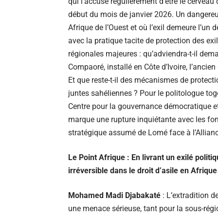
qui l’accuse régulièrement d’être le cerveau
début du mois de janvier 2026. Un dangereux 
Afrique de l’Ouest et où l’exil demeure l’un
avec la pratique tacite de protection des e
régionales majeures : qu’adviendra-t-il dem
Compaoré, installé en Côte d’Ivoire, l’anci
Et que reste-t-il des mécanismes de protectio
juntes sahéliennes ? Pour le politologue t
Centre pour la gouvernance démocratique et 
marque une rupture inquiétante avec les fon
stratégique assumé de Lomé face à l’Alliance
Le Point Afrique : En livrant un exilé politi
irréversible dans le droit d’asile en Afrique
Mohamed Madi Djabakaté
: L’extradition 
une menace sérieuse, tant pour la sous-régi