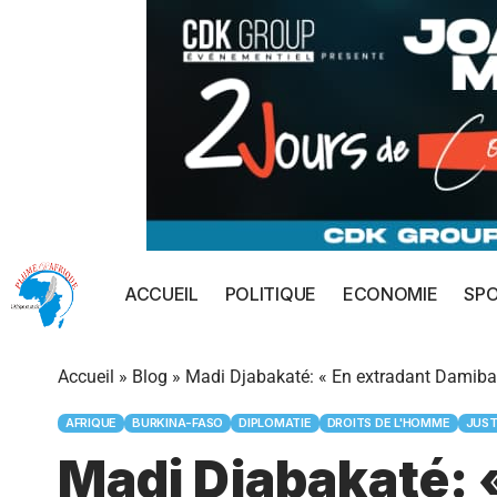
ACCUEIL
POLITIQUE
ECONOMIE
SP
Accueil
»
Blog
»
Madi Djabakaté: « En extradant Damiba,
AFRIQUE
BURKINA-FASO
DIPLOMATIE
DROITS DE L'HOMME
JUST
Madi Djabakaté: 