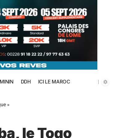
MININ
DDH
ICI LE MAROC
que »
a, le Togo