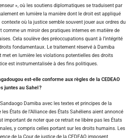
scenseur », où les soutiens diplomatiques se traduisent par
lement en lumière la manière dont le droit est appliqué
 contexte où la justice semble souvent jouer aux ordres du
it comme un miroir des pratiques internes en matière de
aises. Cela soulève des préoccupations quant à l’intégrité
s droits fondamentaux. Le traitement réservé à Damiba
 et met en lumière les violations potentielles des droits
ice est instrumentalisée à des fins politiques.
agadougou est-elle conforme aux règles de la CEDEAO
es juntes au Sahel ?
i Sandaogo Damiba avec les textes et principes de la
es États de l’Alliance des États Sahéliens aient annoncé
est important de noter que ce retrait ne libère pas les États
ales, y compris celles portant sur les droits humains. Les
ence de la Cour de justice de la CEDEAO imposent