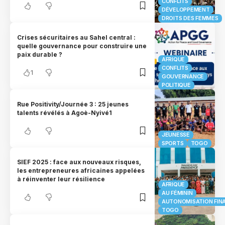
CONFLITS
DÉVELOPPEMENT
DROITS DES FEMMES
Crises sécuritaires au Sahel central :
quelle gouvernance pour construire une
paix durable ?
AFRIQUE
CONFLITS
1
GOUVERNANCE
POLITIQUE
Rue Positivity/Journée 3 : 25 jeunes
talents révélés à Agoè-Nyivé1
JEUNESSE
SPORTS
TOGO
SIEF 2025 : face aux nouveaux risques,
les entrepreneures africaines appelées
à réinventer leur résilience
AFRIQUE
AU FÉMININ
AUTONOMISATION FIN
TOGO