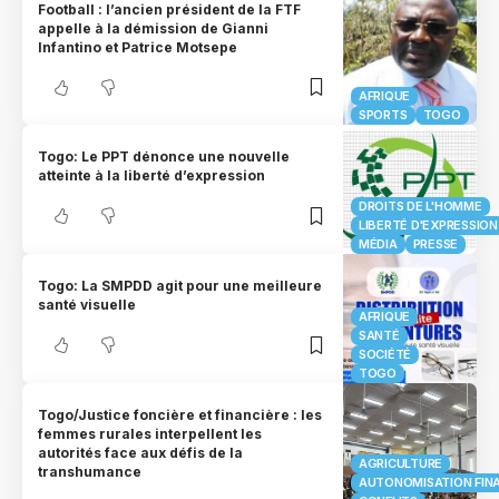
Football : l’ancien président de la FTF
appelle à la démission de Gianni
Infantino et Patrice Motsepe
AFRIQUE
SPORTS
TOGO
Togo: Le PPT dénonce une nouvelle
atteinte à la liberté d’expression
DROITS DE L'HOMME
LIBERTÉ D'EXPRESSION
MÉDIA
PRESSE
Togo: La SMPDD agit pour une meilleure
santé visuelle
AFRIQUE
SANTÉ
SOCIÉTÉ
TOGO
Togo/Justice foncière et financière : les
femmes rurales interpellent les
autorités face aux défis de la
AGRICULTURE
transhumance
AUTONOMISATION FIN