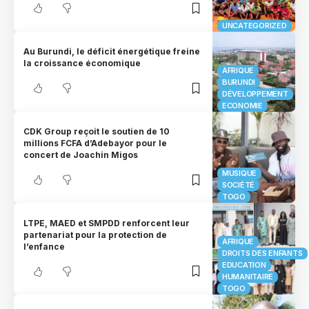
UNCATEGORIZED
Au Burundi, le déficit énergétique freine
la croissance économique
AFRIQUE
BURUNDI
DÉVELOPPEMENT
ECONOMIE
CDK Group reçoit le soutien de 10
millions FCFA d’Adebayor pour le
concert de Joachin Migos
MUSIQUE
SOCIÉTÉ
TOGO
LTPE, MAED et SMPDD renforcent leur
partenariat pour la protection de
AFRIQUE
l’enfance
DROITS DES ENFANTS
EDUCATION
HUMANITAIRE
TOGO