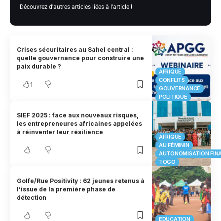
Découvrez d'autres articles liées à l'article !
Crises sécuritaires au Sahel central :
quelle gouvernance pour construire une
paix durable ?
AFRIQUE
CONFLITS
1
GOUVERNANCE
POLITIQUE
SIEF 2025 : face aux nouveaux risques,
les entrepreneures africaines appelées
à réinventer leur résilience
AFRIQUE
AU FÉMININ
AUTONOMISATION FIN
TOGO
Golfe/Rue Positivity : 62 jeunes retenus à
l’issue de la première phase de
détection
EDUCATION