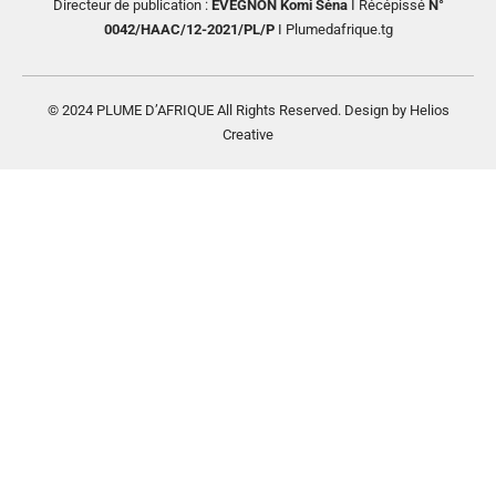
Directeur de publication :
EVEGNON Komi Séna
I Récépissé
N°
0042/HAAC/12-2021/PL/P
I Plumedafrique.tg
© 2024 PLUME D’AFRIQUE All Rights Reserved. Design by Helios
Creative