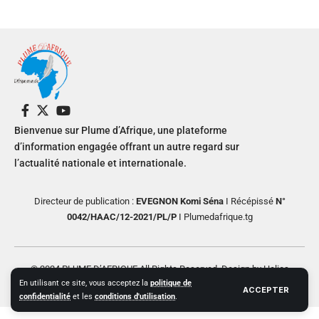
Bienvenue sur Plume d’Afrique, une plateforme
d’information engagée offrant un autre regard sur
l’actualité nationale et internationale.
Directeur de publication :
EVEGNON Komi Séna
I Récépissé
N°
0042/HAAC/12-2021/PL/P
I Plumedafrique.tg
© 2024 PLUME D’AFRIQUE All Rights Reserved. Design by Helios
En utilisant ce site, vous acceptez la
politique de
Creative
ACCEPTER
confidentialité
et les
conditions d'utilisation
.