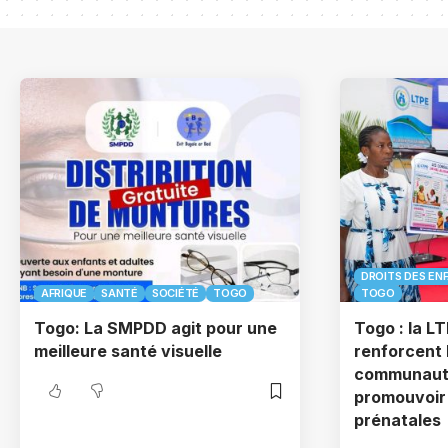
DROITS DES EN
AFRIQUE
SANTÉ
SOCIÉTÉ
TOGO
TOGO
Togo: La SMPDD agit pour une
Togo : la L
meilleure santé visuelle
renforcent 
communauta
promouvoir 
prénatales