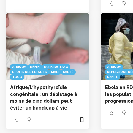
AFRIQUE
BÉNIN
BURKINA-FASO
AFRIQUE
DROITS DES ENFANTS
MALI
SANTÉ
RÉPUBLIQUE D
TOGO
SANTÉ
Afrique/L’hypothyroïdie
Ebola en RD
congénitale : un dépistage à
les populati
moins de cinq dollars peut
progression
éviter un handicap à vie