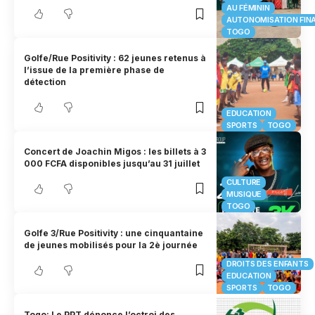
AU FÉMININ
AUTONOMISATION FIN
TOGO
Golfe/Rue Positivity : 62 jeunes retenus à
l’issue de la première phase de
détection
EDUCATION
SPORTS
TOGO
Concert de Joachin Migos : les billets à 3
000 FCFA disponibles jusqu’au 31 juillet
CULTURE
MUSIQUE
TOGO
Golfe 3/Rue Positivity : une cinquantaine
de jeunes mobilisés pour la 2è journée
DROITS DES ENFANTS
EDUCATION
SPORTS
TOGO
Togo: Le PPT dénonce l’octroi des