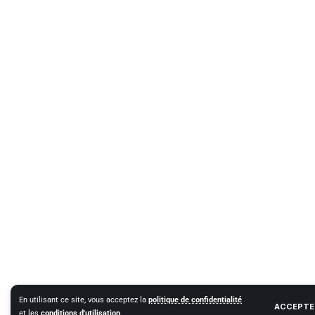
En utilisant ce site, vous acceptez la
politique de confidentialité
ACCEPTE
et les
conditions d'utilisation
.