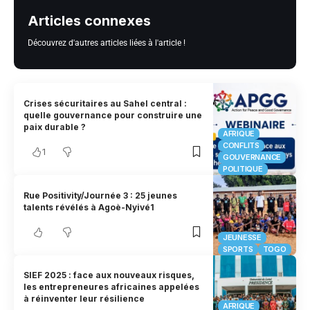
Articles connexes
Découvrez d'autres articles liées à l'article !
Crises sécuritaires au Sahel central :
quelle gouvernance pour construire une
paix durable ?
AFRIQUE
CONFLITS
1
GOUVERNANCE
POLITIQUE
Rue Positivity/Journée 3 : 25 jeunes
talents révélés à Agoè-Nyivé1
JEUNESSE
SPORTS
TOGO
SIEF 2025 : face aux nouveaux risques,
les entrepreneures africaines appelées
à réinventer leur résilience
AFRIQUE