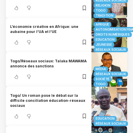
RÉSEAUX SOCIAUX
RELIGION
TOGO
TRADITION
AFRIQUE
L’économie créative en Afrique: une
AUTONOMISATION FIN
aubaine pour l’UA et l’UE
DROITS NUMÉRIQUES
EDUCATION
JEUNESSE
RÉSEAUX SOCIAUX
Togo/Réseaux sociaux: Talaka MAWAMA
annonce des sanctions
MÉDIA
RÉSEAUX SOCIAUX
SOCIÉTÉ
TOGO
Togo/ Un roman pose le débat sur la
difficile conciliation éducation-réseaux
sociaux
EDUCATION
RÉSEAUX SOCIAUX