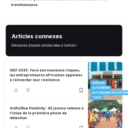
transhumance
Articles connexes
Découvrez d'autres articles liées à l'article !
SIEF 2025 : face aux nouveaux risques,
les entrepreneures africaines appelées
à réinventer leur résilience
AFRIQUE
AU FÉMININ
AUTONOMISATION FIN
TOGO
Golfe/Rue Positivity : 62 jeunes retenus à
l’issue de la première phase de
détection