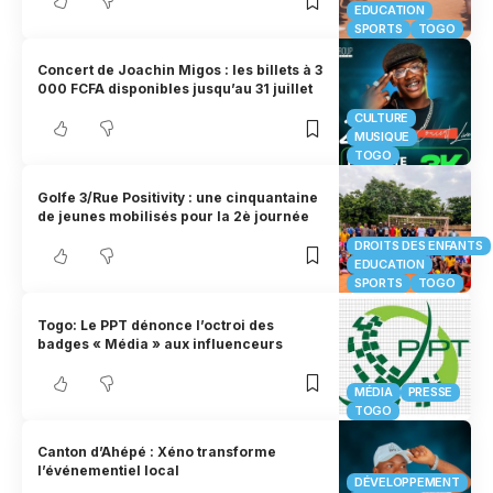
EDUCATION
SPORTS
TOGO
Concert de Joachin Migos : les billets à 3
000 FCFA disponibles jusqu’au 31 juillet
CULTURE
MUSIQUE
TOGO
Golfe 3/Rue Positivity : une cinquantaine
de jeunes mobilisés pour la 2è journée
DROITS DES ENFANTS
EDUCATION
SPORTS
TOGO
Togo: Le PPT dénonce l’octroi des
badges « Média » aux influenceurs
MÉDIA
PRESSE
TOGO
Canton d’Ahépé : Xéno transforme
l’événementiel local
DÉVELOPPEMENT