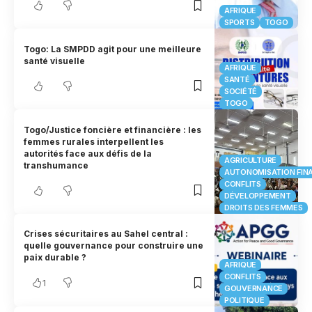
AFRIQUE
SPORTS
TOGO
Togo: La SMPDD agit pour une meilleure
santé visuelle
AFRIQUE
SANTÉ
SOCIÉTÉ
TOGO
Togo/Justice foncière et financière : les
femmes rurales interpellent les
autorités face aux défis de la
AGRICULTURE
transhumance
AUTONOMISATION FIN
CONFLITS
DÉVELOPPEMENT
DROITS DES FEMMES
Crises sécuritaires au Sahel central :
quelle gouvernance pour construire une
paix durable ?
AFRIQUE
CONFLITS
1
GOUVERNANCE
POLITIQUE