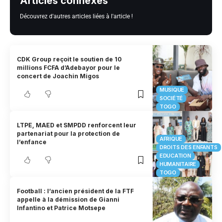
Articles connexes
Découvrez d'autres articles liées à l'article !
CDK Group reçoit le soutien de 10
millions FCFA d’Adebayor pour le
concert de Joachin Migos
MUSIQUE
SOCIÉTÉ
TOGO
LTPE, MAED et SMPDD renforcent leur
partenariat pour la protection de
AFRIQUE
l’enfance
DROITS DES ENFANTS
EDUCATION
HUMANITAIRE
TOGO
Football : l’ancien président de la FTF
appelle à la démission de Gianni
Infantino et Patrice Motsepe