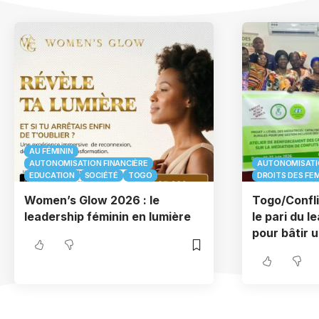
AU FÉMININ
AUTONOMISATION FINANCIÈRE
AUTONOMISATIO
EDUCATION
SOCIÉTÉ
TOGO
DROITS DES FE
Women’s Glow 2026 : le
Togo/Confli
leadership féminin en lumière
le pari du l
pour bâtir 