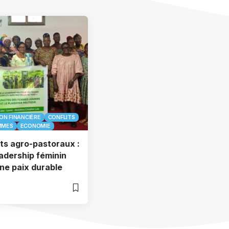
N FINANCIÈRE
CONFLITS
MMES
ECONOMIE
ts agro-pastoraux :
eadership féminin
une paix durable