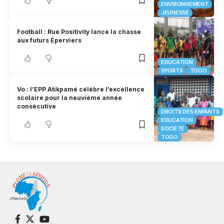
ENVIRONNEMENT
JEUNESSE
Football : Rue Positivity lance la chasse
aux futurs Éperviers
EDUCATION
SPORTS
TOGO
Vo : l’EPP Atikpamé célèbre l’excellence
scolaire pour la neuvième année
consécutive
DROITS DES ENFANTS
EDUCATION
SOCIÉTÉ
TOGO