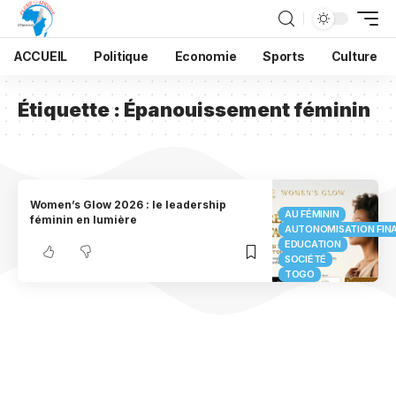
ACCUEIL
Politique
Economie
Sports
Culture
Étiquette :
Épanouissement féminin
Women’s Glow 2026 : le leadership
AU FÉMININ
féminin en lumière
AUTONOMISATION FIN
EDUCATION
SOCIÉTÉ
TOGO