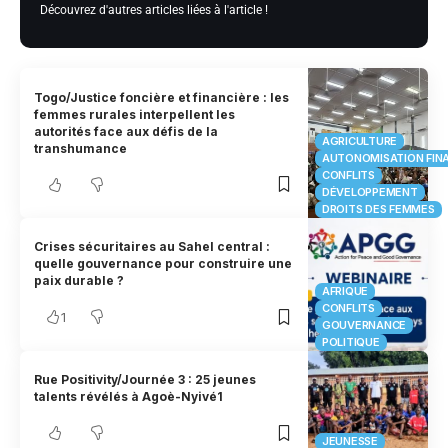
Découvrez d'autres articles liées à l'article !
Togo/Justice foncière et financière : les
femmes rurales interpellent les
autorités face aux défis de la
AGRICULTURE
transhumance
AUTONOMISATION FIN
CONFLITS
DÉVELOPPEMENT
DROITS DES FEMMES
Crises sécuritaires au Sahel central :
quelle gouvernance pour construire une
paix durable ?
AFRIQUE
CONFLITS
1
GOUVERNANCE
POLITIQUE
Rue Positivity/Journée 3 : 25 jeunes
talents révélés à Agoè-Nyivé1
JEUNESSE