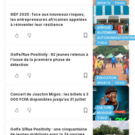
SPORTS
TOGO
SIEF 2025 : face aux nouveaux risques,
les entrepreneures africaines appelées
à réinventer leur résilience
AFRIQUE
AU FÉMININ
AUTONOMISATION FIN
TOGO
Golfe/Rue Positivity : 62 jeunes retenus à
l’issue de la première phase de
détection
EDUCATION
SPORTS
TOGO
Concert de Joachin Migos : les billets à 3
000 FCFA disponibles jusqu’au 31 juillet
CULTURE
MUSIQUE
TOGO
Golfe 3/Rue Positivity : une cinquantaine
de jeunes mobilisés pour la 2è journée