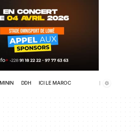
MININ
DDH
ICI LE MAROC