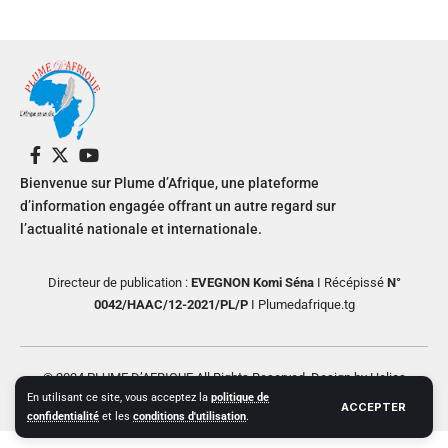
Bienvenue sur Plume d’Afrique, une plateforme
d’information engagée offrant un autre regard sur
l’actualité nationale et internationale.
Directeur de publication :
EVEGNON Komi Séna
I Récépissé
N°
0042/HAAC/12-2021/PL/P
I Plumedafrique.tg
© 2024 PLUME D’AFRIQUE All Rights Reserved. Design by Helios
En utilisant ce site, vous acceptez la
politique de
Creative
ACCEPTER
confidentialité
et les
conditions d'utilisation
.