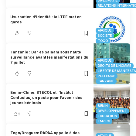
DIPLOMATIE
RELATIONS INTERNATI
Usurpation d’identité : la LTPE met en
garde
AFRIQUE
SOCIÉTÉ
TOGO
Tanzanie : Dar es Salaam sous haute
surveillance avant les manifestations du
AFRIQUE
7 juillet
DROITS DE L'HOMME
LIBERTÉ DE MANIFEST
POLITIQUE
TANZANIE
Bénin–Chine: STECOL et l’Institut
Confucius, un pacte pour l’avenir des
jeunes béninois
BÉNIN
DÉVELOPPEMENT
2
EDUCATION
EMPLOI
Togo/Drogues: RAPAA appelle à des
AFRIQUE