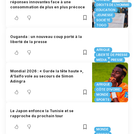
réponses innovantes face à une
DROITS DE L'HOMME
consommation de plus en plus précoce
EDUCATION
JEUNESSE
SOCIÉTÉ
TOGO
Ouganda : un nouveau coup porté à la
liberté de la presse
AFRIQUE
LIBERTÉ DE PRESSE
MÉDIA
PRESSE
Mondial 2026 : « Garde la tête haute »,
A’Salfo vole au secours de Simon
Adingra
AFRIQUE
CÔTE D'IVOIRE
MONDE
SPORTS
Le Japon enfonce la Tunisie et se
rapproche du prochain tour
MONDE