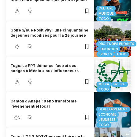
CULTURE
MUSIQUE
TOGO
Golfe 3/Rue Positivity : une cinquantaine
de jeunes mobilisés pour la 2è journée
DROITS DES ENFANTS
EDUCATION
SPORTS
TOGO
Togo: Le PPT dénonce l’octroi des
badges « Média » aux influenceurs
MÉDIA
PRESSE
TOGO
Canton d’Ahépé : Xéno transforme
l’événementiel local
DÉVELOPPEMENT
ECONOMIE
5
JEUNESSE
TOGO
Togo : l’ONG ADT-Togo veut faire de la