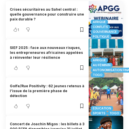
Crises sécuritaires au Sahel central :
quelle gouvernance pour construire une
paix durable ?
AFRIQUE
CONFLITS
1
GOUVERNANCE
POLITIQUE
SIEF 2025 : face aux nouveaux risques,
les entrepreneures africaines appelées
à réinventer leur résilience
AFRIQUE
AU FÉMININ
AUTONOMISATION FIN
TOGO
Golfe/Rue Positivity : 62 jeunes retenus à
l’issue de la première phase de
détection
EDUCATION
SPORTS
TOGO
Concert de Joachin Migos : les billets à 3
000 FCFA disponibles jusqu’au 31 juillet