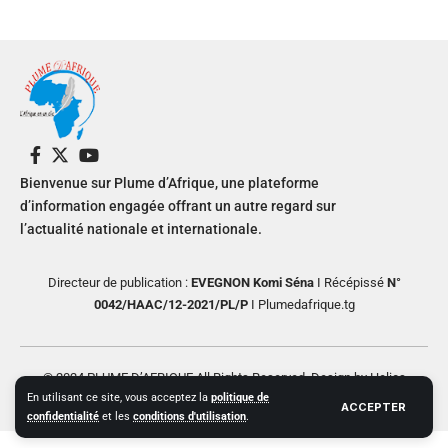
Bienvenue sur Plume d’Afrique, une plateforme
d’information engagée offrant un autre regard sur
l’actualité nationale et internationale.
Directeur de publication :
EVEGNON Komi Séna
I Récépissé
N°
0042/HAAC/12-2021/PL/P
I Plumedafrique.tg
© 2024 PLUME D’AFRIQUE All Rights Reserved. Design by Helios
En utilisant ce site, vous acceptez la
politique de
Creative
ACCEPTER
confidentialité
et les
conditions d'utilisation
.