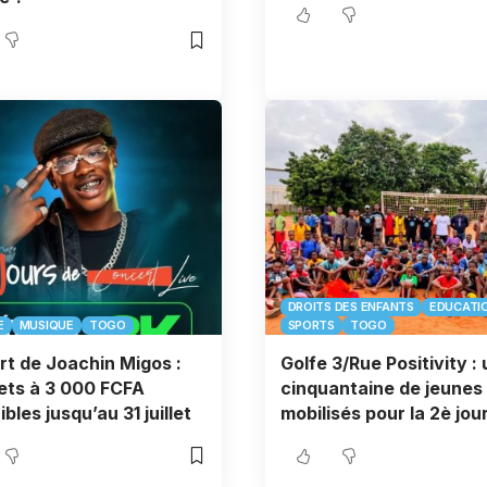
DROITS DES ENFANTS
EDUCATI
E
MUSIQUE
TOGO
SPORTS
TOGO
t de Joachin Migos :
Golfe 3/Rue Positivity :
llets à 3 000 FCFA
cinquantaine de jeunes
bles jusqu’au 31 juillet
mobilisés pour la 2è jou