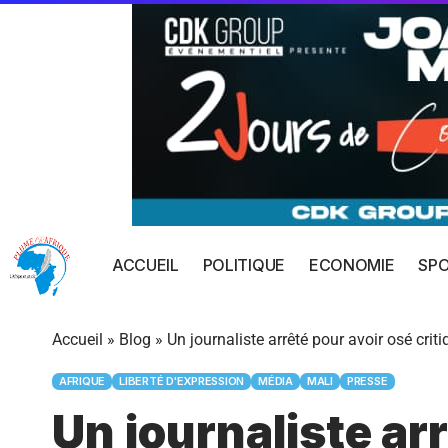
ACCUEIL
POLITIQUE
ECONOMIE
SP
Accueil
»
Blog
»
Un journaliste arrêté pour avoir osé criti
AFRIQUE
LIBERTÉ D'EXPRESSION
MÉDIA
MALI
PRESSE
Un journaliste arr