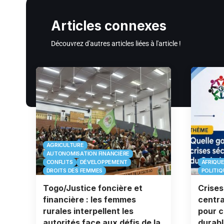
Articles connexes
Découvrez d'autres articles liées à l'article !
AGRICULTURE
AUTONOMISATION FINANCIÈRE
CONFLITS
DÉVELOPPEMENT
AFRIQU
DROITS DES FEMMES
POLITIQ
Togo/Justice foncière et
Crises
financière : les femmes
centra
rurales interpellent les
pour c
autorités face aux défis de la
durabl