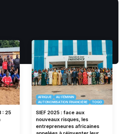
AFRIQUE
AU FÉMININ
AUTONOMISATION FINANCIÈRE
TOGO
 : 25
SIEF 2025 : face aux
à
nouveaux risques, les
entrepreneures africaines
appelées à réinventer leur