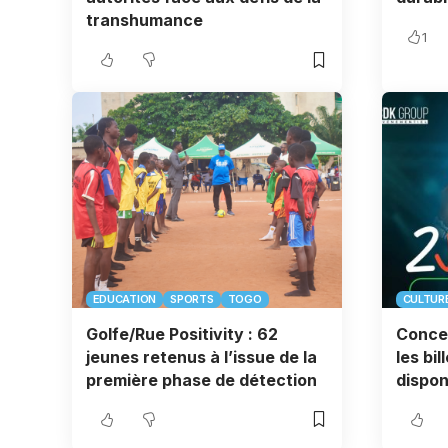
transhumance
1
EDUCATION
SPORTS
TOGO
CULTUR
Golfe/Rue Positivity : 62
Concer
jeunes retenus à l’issue de la
les bi
première phase de détection
disponi