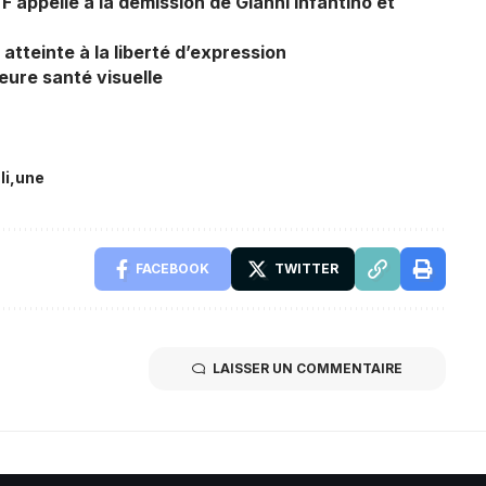
TF appelle à la démission de Gianni Infantino et
tteinte à la liberté d’expression
eure santé visuelle
li
une
FACEBOOK
TWITTER
LAISSER UN COMMENTAIRE