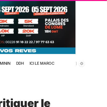
MININ
DDH
ICI LE MAROC
itiquer le