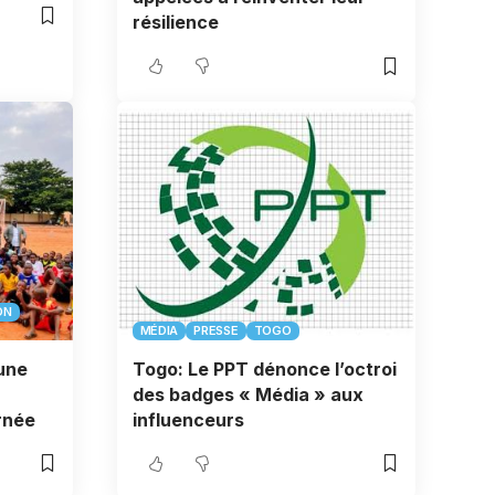
résilience
ON
MÉDIA
PRESSE
TOGO
 une
Togo: Le PPT dénonce l’octroi
des badges « Média » aux
rnée
influenceurs