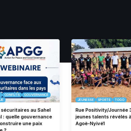
E
CONFLITS
GOUVERNANCE
UE
JEUNESSE
SPORTS
TOGO
 sécuritaires au Sahel
Rue Positivity/Journée 3
l : quelle gouvernance
jeunes talents révélés 
onstruire une paix
Agoè-Nyivé1
e ?