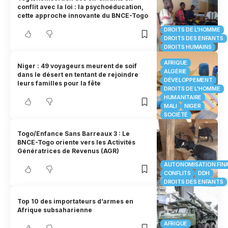
conflit avec la loi : la psychoéducation,
cette approche innovante du BNCE-Togo
DROITS DE L'HOMME
DROITS DES ENFANTS
DROITS HUMAINS
AFRIQUE
Niger : 49 voyageurs meurent de soif
ALGÉRIE
dans le désert en tentant de rejoindre
DÉVELOPPEMENT
leurs familles pour la fête
DROITS DE L'HOMME
HUMANITAIRE
MALI
NIGER
SOCIÉTÉ
Togo/Enfance Sans Barreaux 3 : Le
BNCE-Togo oriente vers les Activités
Génératrices de Revenus (AGR)
AUTONOMISATION FIN
CONFLITS
DDH
DROITS DES ENFANTS
Top 10 des importateurs d’armes en
Afrique subsaharienne
AFRIQUE