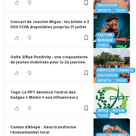
EDUCATION
SPORTS
TOGO
Concert de Joachin Migos : les billets à 3
000 FCFA disponibles jusqu’au 31 juillet
CULTURE
MUSIQUE
TOGO
Golfe 3/Rue Positivity : une cinquantaine
de jeunes mobilisés pour la 2è journée
DROITS DES ENFANTS
EDUCATION
SPORTS
TOGO
Togo: Le PPT dénonce l’octroi des
badges « Média » aux influenceurs
MÉDIA
PRESSE
TOGO
Canton d’Ahépé : Xéno transforme
l’événementiel local
DÉVELOPPEMENT