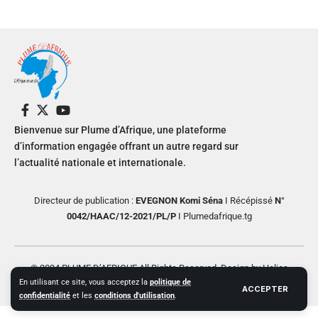
Bienvenue sur Plume d’Afrique, une plateforme
d’information engagée offrant un autre regard sur
l’actualité nationale et internationale.
Directeur de publication :
EVEGNON Komi Séna
I Récépissé
N°
0042/HAAC/12-2021/PL/P
I Plumedafrique.tg
© 2024 PLUME D’AFRIQUE All Rights Reserved. Design by Helios
En utilisant ce site, vous acceptez la
politique de
Creative
ACCEPTER
confidentialité
et les
conditions d'utilisation
.