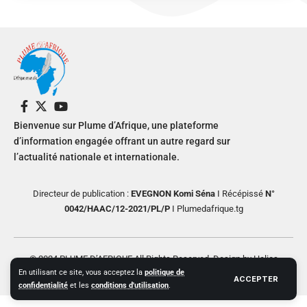
Bienvenue sur Plume d’Afrique, une plateforme
d’information engagée offrant un autre regard sur
l’actualité nationale et internationale.
Directeur de publication :
EVEGNON Komi Séna
I Récépissé
N°
0042/HAAC/12-2021/PL/P
I Plumedafrique.tg
© 2024 PLUME D’AFRIQUE All Rights Reserved. Design by Helios
En utilisant ce site, vous acceptez la
politique de
Creative
ACCEPTER
confidentialité
et les
conditions d'utilisation
.