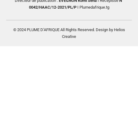
Directeur de publication :
EVEGNON Komi Séna
I Récépissé
N°
0042/HAAC/12-2021/PL/P
I Plumedafrique.tg
© 2024 PLUME D’AFRIQUE All Rights Reserved. Design by Helios
Creative