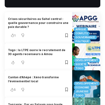
Crises sécuritaires au Sahel central :
quelle gouvernance pour construire une
paix durable ?
AFRIQUE
CONFLITS
1
GOUVERNANCE
POLITIQUE
Togo : la LTPE ouvre le recrutement de
30 agents recenseurs à Amou
DÉVELOPPEMENT
SOCIÉTÉ
TOGO
Canton d’Ahépé : Xéno transforme
l’événementiel local
DÉVELOPPEMENT
ECONOMIE
5
JEUNESSE
TOGO
Tanzanie : Dar es Salaam sous haute