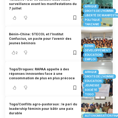
surveillance avant les manifestations du
AFRIQUE
7 juillet
DROITS DE L'HOMME
LIBERTÉ DE MANIFEST
POLITIQUE
TANZANIE
Bénin–Chine: STECOL et l’Institut
Confucius, un pacte pour l’avenir des
jeunes béninois
BÉNIN
DÉVELOPPEMENT
2
EDUCATION
EMPLOI
Togo/Drogues: RAPAA appelle à des
AFRIQUE
réponses innovantes face à une
DROITS DE L'HOMME
consommation de plus en plus précoce
EDUCATION
JEUNESSE
SOCIÉTÉ
TOGO
Togo/Conflits agro-pastoraux : le pari du
leadership féminin pour bâtir une paix
durable
AUTONOMISATION FIN