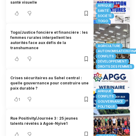
santé visuelle
AFRIQUE
SANTÉ
SOCIÉTÉ
TOGO
Togo/Justice foncière et financière : les
femmes rurales interpellent les
autorités face aux défis de la
AGRICULTURE
transhumance
AUTONOMISATION FIN
CONFLITS
DÉVELOPPEMENT
DROITS DES FEMMES
Crises sécuritaires au Sahel central :
quelle gouvernance pour construire une
paix durable ?
AFRIQUE
CONFLITS
1
GOUVERNANCE
POLITIQUE
Rue Positivity/Journée 3 : 25 jeunes
talents révélés à Agoè-Nyivé1