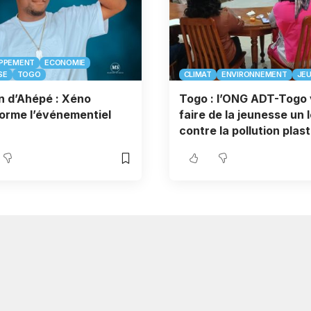
PPEMENT
ECONOMIE
SE
TOGO
CLIMAT
ENVIRONNEMENT
JE
 d’Ahépé : Xéno
Togo : l’ONG ADT-Togo 
orme l’événementiel
faire de la jeunesse un 
contre la pollution plas