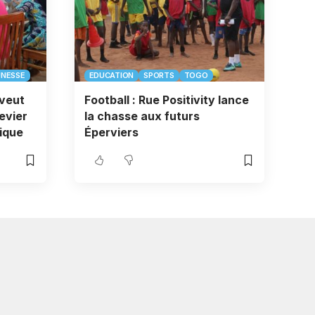
UNESSE
EDUCATION
SPORTS
TOGO
veut
Football : Rue Positivity lance
levier
la chasse aux futurs
tique
Éperviers