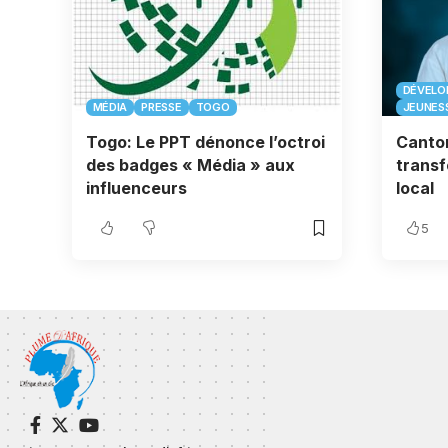
DÉVELO
MÉDIA
PRESSE
TOGO
JEUNES
Togo: Le PPT dénonce l’octroi
Canton
des badges « Média » aux
transf
influenceurs
local
5