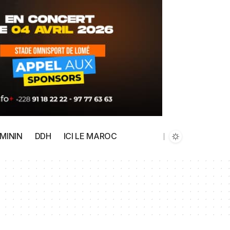
MININ
DDH
ICI LE MAROC