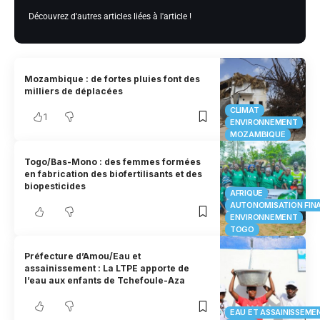
Découvrez d'autres articles liées à l'article !
Mozambique : de fortes pluies font des
milliers de déplacées
CLIMAT
1
ENVIRONNEMENT
MOZAMBIQUE
Togo/Bas-Mono : des femmes formées
en fabrication des biofertilisants et des
biopesticides
AFRIQUE
AUTONOMISATION FIN
ENVIRONNEMENT
TOGO
Préfecture d’Amou/Eau et
assainissement : La LTPE apporte de
l’eau aux enfants de Tchefoule-Aza
EAU ET ASSAINISSEME