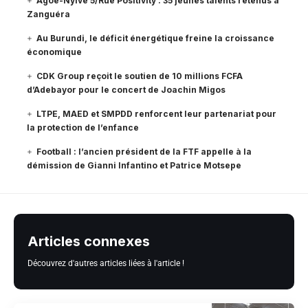
Agoè-Nyivé 5/Rue Positivity : 35 jeunes talents retenus à
Zanguéra
Au Burundi, le déficit énergétique freine la croissance
économique
CDK Group reçoit le soutien de 10 millions FCFA
d’Adebayor pour le concert de Joachin Migos
LTPE, MAED et SMPDD renforcent leur partenariat pour
la protection de l’enfance
Football : l’ancien président de la FTF appelle à la
démission de Gianni Infantino et Patrice Motsepe
Articles connexes
Découvrez d'autres articles liées à l'article !