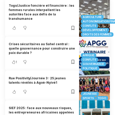
Togo/Justice foncière et financière : les
femmes rurales interpellent les
autorités face aux défis de la
AGRICULTURE
transhumance
AUTONOMISATION FIN
CONFLITS
DÉVELOPPEMENT
DROITS DES FEMMES
Crises sécuritaires au Sahel central :
quelle gouvernance pour construire une
paix durable ?
AFRIQUE
CONFLITS
1
GOUVERNANCE
POLITIQUE
Rue Positivity/Journée 3 : 25 jeunes
talents révélés à Agoè-Nyivé1
JEUNESSE
SPORTS
TOGO
SIEF 2025 : face aux nouveaux risques,
les entrepreneures africaines appelées