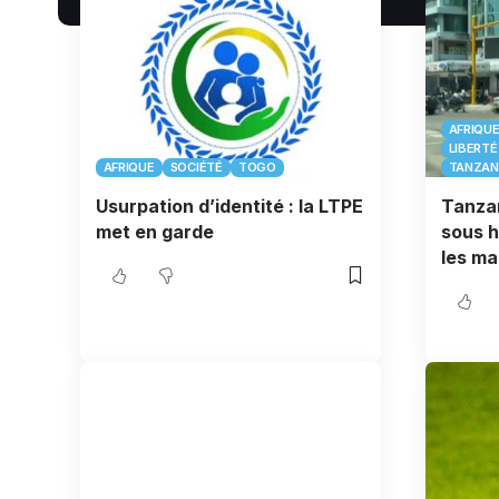
AFRIQU
LIBERTÉ
AFRIQUE
SOCIÉTÉ
TOGO
TANZAN
Usurpation d’identité : la LTPE
Tanzan
met en garde
sous h
les ma