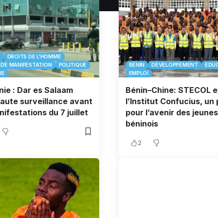
E
DROITS DE L'HOMME
 DE MANIFESTATION
POLITIQUE
BÉNIN
DÉVELOPPEMENT
EDU
IE
EMPLOI
ie : Dar es Salaam
Bénin–Chine: STECOL e
aute surveillance avant
l’Institut Confucius, un
nifestations du 7 juillet
pour l’avenir des jeunes
béninois
2