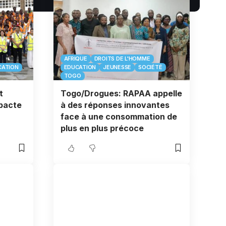
AFRIQUE
DROITS DE L'HOMME
CATION
EDUCATION
JEUNESSE
SOCIÉTÉ
TOGO
t
Togo/Drogues: RAPAA appelle
 pacte
à des réponses innovantes
face à une consommation de
plus en plus précoce