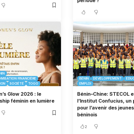
période ?
NIN
MISATION FINANCIÈRE
BÉNIN
DÉVELOPPEMENT
EDU
ION
SOCIÉTÉ
TOGO
EMPLOI
s Glow 2026 : le
Bénin–Chine: STECOL e
ship féminin en lumière
l’Institut Confucius, un
pour l’avenir des jeunes
béninois
2