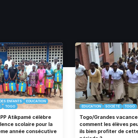
DES ENFANTS
EDUCATION
É
TOGO
EDUCATION
SOCIÉTÉ
TOGO
’EPP Atikpamé célèbre
Togo/Grandes vacance
llence scolaire pour la
comment les élèves pe
ème année consécutive
ils bien profiter de cett