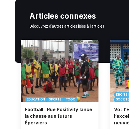
Articles connexes
Découvrez d'autres articles liées à l'article !
DROITS 
EDUCATION
SPORTS
TOGO
SOCIÉT
Football : Rue Positivity lance
Vo : l
la chasse aux futurs
l’exce
Éperviers
neuvi