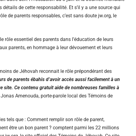
étails de cette responsabilité. Et s’il y a une source qui
rôle de parents responsables, c’est sans doute jw.org, le
e rôle essentiel des parents dans l’éducation de leurs
ié aux parents, en hommage à leur dévouement et leurs
émoins de Jéhovah reconnait le rôle prépondérant des
s de parents ébahis d’avoir accès aussi facilement à
un
e site.
Ce contenu gratuit aide de nombreuses familles à
 Jonas Amenouda, porte-parole local des Témoins de
cles tels que : Comment remplir son rôle de parent,
t être un bon parent ? comptent parmi les 22 millions
 jw.org, le site officiel des Témoins de Jéhovah. Ce site