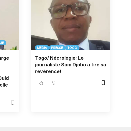
QUE
MÉDIA
PRESSE
TOGO
arge
Togo/ Nécrologie: Le
journaliste Sam Djobo a tiré sa
révérence!
Ould
elle