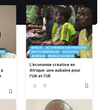
AFRIQUE
AUTONOMISATION FINANCIÈRE
DIA
DROITS NUMÉRIQUES
EDUCATION
JEUNESSE
RÉSEAUX SOCIAUX
L’économie créative en
 à
Afrique: une aubaine pour
e
l’UA et l’UE