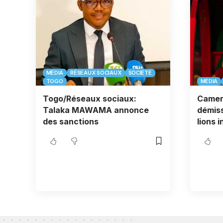
MÉDIA
RÉSEAUX SOCIAUX
SOCIÉTÉ
TOGO
MÉDIA
Togo/Réseaux sociaux:
Camer
Talaka MAWAMA annonce
démiss
des sanctions
lions 