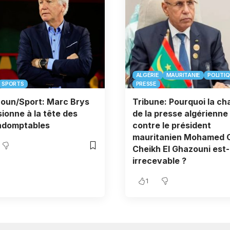
ALGÉRIE
MAURITANIE
POLITI
SPORTS
PRESSE
oun/Sport: Marc Brys
Tribune: Pourquoi la ch
ionne à la tête des
de la presse algérienne
indomptables
contre le président
mauritanien Mohamed 
Cheikh El Ghazouni est-
irrecevable ?
1