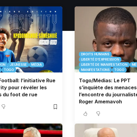
DROITS HUMAINS
LIBERTÉ D'EXPRESSION
ION
JEUNESSE
MÉDIA
LIBERTÉ DE MANIFESTATION
MÉ
TOGO
MANIFESTATIONS
TOGO
ootball: l’initiative Rue
Togo/Médias: Le PPT
vity pour révéler les
s’inquiète des menaces
s du foot de rue
l’encontre du journalist
Roger Amemavoh