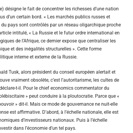
ire) désigne le fait de concentrer les richesses d’une nation
us d’un certain bord. « Les marchés publics russes et
 du pays sont contrôlés par un réseau oligarchique proche
icle intitulé, « La Russie et le futur ordre international en
égiques de l’Afrique, ce dernier expose que centraliser les
ue et des inégalités structurelles ». Cette forme
olitique interne et externe de la Russie.
ld Tusk, alors président du conseil européen alertait et
ouve vraiment obsolète, c’est l’autoritarisme, les cultes de
, déclare-t-il. Pour le chief economics commentator du
e plébiscitaire » peut conduire à la ploutocratie. Parce que «
ouvoir » dit-il. Mais ce mode de gouvernance ne nuit-elle
se est affirmative. D’abord, à l’échelle nationale, elle est
nomiques d’investisseurs nationaux. Puis à l’échelle
investir dans l’économie d’un tel pays.