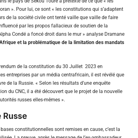
s le pays de Sékou Touré a prétexté de ce que « les
oran ». Pour lui, ce sont « les constitutions qui s’adaptent
rs de la société civile ont tenté vaille que vaille de faire
Influencé par les propos fallacieux de soutien de la
r Alpha Condé a foncé droit dans le mur » analyse Dramane
’Afrique et la problématique de la limitation des mandats
érendum de la constitution du 30 Juillet 2023 en
s entreprises par un média centrafricain, il est révélé que
re de la Russie. « Selon les résultats d’une enquête
tion du
CNC
, il a été découvert que le projet de la nouvelle
autorités russes elles-mêmes ».
e Russe
bases constitutionnelles sont remises en cause, c’est la
agilisée. La preuve, après le message de l’ex-ambassadeur