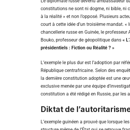
Le diplomate russe devenu ambassadeur dan
constitutions ne sont ni dogme, ni bible, ni c
à la réalité » et non l’opposé. Plusieurs acteu
court à cette idée d’un troisième mandat. « 
chancellerie russe en Guinée, le professeu
Bouko, professeur de géopolitique dans
« L
présidentiels : Fiction ou Réalité ? »
L’exemple le plus dur est l’adoption par réf
République centrafricaine. Selon des enquête
la dernière constitution adoptée est une œuv
exclusive menée par une équipe d’investiga
constitution a été rédigé en Russie, par les 
Diktat de l’autoritarism
L’exemple guinéen a prouvé que lorsque les 
structure même de l’État qui se retrouve fr