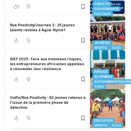
CONFLITS
1
GOUVERNANCE
POLITIQUE
Rue Positivity/Journée 3 : 25 jeunes
talents révélés à Agoè-Nyivé1
JEUNESSE
SPORTS
TOGO
SIEF 2025 : face aux nouveaux risques,
les entrepreneures africaines appelées
à réinventer leur résilience
AFRIQUE
AU FÉMININ
AUTONOMISATION FIN
TOGO
Golfe/Rue Positivity : 62 jeunes retenus à
l’issue de la première phase de
détection
EDUCATION
SPORTS
TOGO