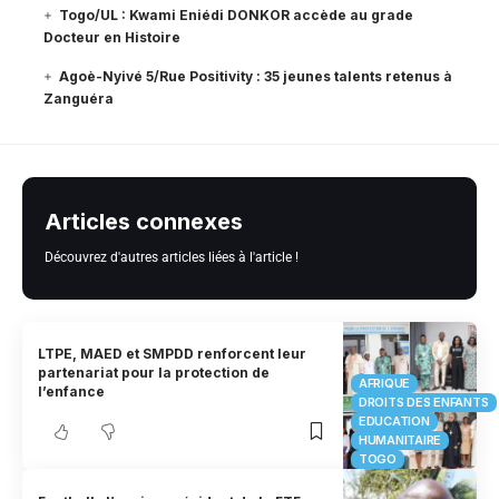
Togo/UL : Kwami Eniédi DONKOR accède au grade
Docteur en Histoire
Agoè-Nyivé 5/Rue Positivity : 35 jeunes talents retenus à
Zanguéra
Articles connexes
Découvrez d'autres articles liées à l'article !
LTPE, MAED et SMPDD renforcent leur
partenariat pour la protection de
AFRIQUE
l’enfance
DROITS DES ENFANTS
EDUCATION
HUMANITAIRE
TOGO