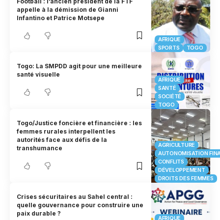
Football : l’ancien président de la FTF
appelle à la démission de Gianni
Infantino et Patrice Motsepe
AFRIQUE
SPORTS
TOGO
Togo: La SMPDD agit pour une meilleure
santé visuelle
AFRIQUE
SANTÉ
SOCIÉTÉ
TOGO
Togo/Justice foncière et financière : les
femmes rurales interpellent les
autorités face aux défis de la
AGRICULTURE
transhumance
AUTONOMISATION FIN
CONFLITS
DÉVELOPPEMENT
DROITS DES FEMMES
Crises sécuritaires au Sahel central :
quelle gouvernance pour construire une
paix durable ?
AFRIQUE