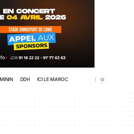
MININ
DDH
ICI LE MAROC