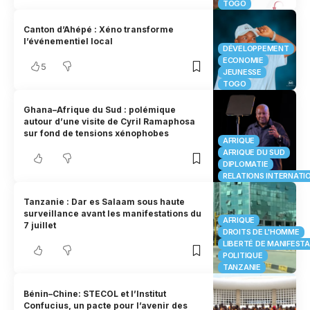
TOGO
Canton d’Ahépé : Xéno transforme
l’événementiel local
DÉVELOPPEMENT
ECONOMIE
5
JEUNESSE
TOGO
Ghana–Afrique du Sud : polémique
autour d’une visite de Cyril Ramaphosa
sur fond de tensions xénophobes
AFRIQUE
AFRIQUE DU SUD
DIPLOMATIE
RELATIONS INTERNATI
Tanzanie : Dar es Salaam sous haute
surveillance avant les manifestations du
AFRIQUE
7 juillet
DROITS DE L'HOMME
LIBERTÉ DE MANIFEST
POLITIQUE
TANZANIE
Bénin–Chine: STECOL et l’Institut
Confucius, un pacte pour l’avenir des