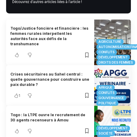
Découvrez d'autres articles liées à l'article !
Togo/Justice foncière et financière : les
femmes rurales interpellent les
autorités face aux défis de la
AGRICULTURE
transhumance
AUTONOMISATION FIN
CONFLITS
DÉVELOPPEMENT
DROITS DES FEMMES
Crises sécuritaires au Sahel central :
quelle gouvernance pour construire une
paix durable ?
AFRIQUE
CONFLITS
1
GOUVERNANCE
POLITIQUE
Togo : la LTPE ouvre le recrutement de
30 agents recenseurs à Amou
DÉVELOPPEMENT
SOCIÉTÉ