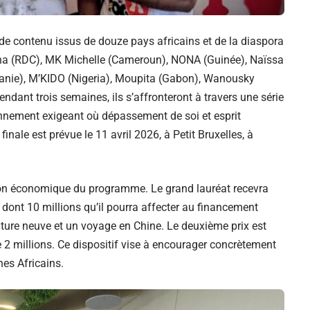
de contenu issus de douze pays africains et de la diaspora
nnicha (RDC), MK Michelle (Cameroun), NONA (Guinée), Naïssa
tanie), M’KIDO (Nigeria), Moupita (Gabon), Wanousky
ndant trois semaines, ils s’affronteront à travers une série
onnement exigeant où dépassement de soi et esprit
inale est prévue le 11 avril 2026, à Petit Bruxelles, à
ition économique du programme. Le grand lauréat recevra
dont 10 millions qu’il pourra affecter au financement
iture neuve et un voyage en Chine. Le deuxième prix est
e 2 millions. Ce dispositif vise à encourager concrètement
nes Africains.