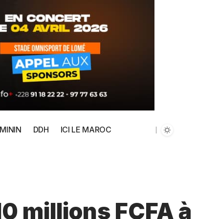
MININ
DDH
ICI LE MAROC
10 millions FCFA à