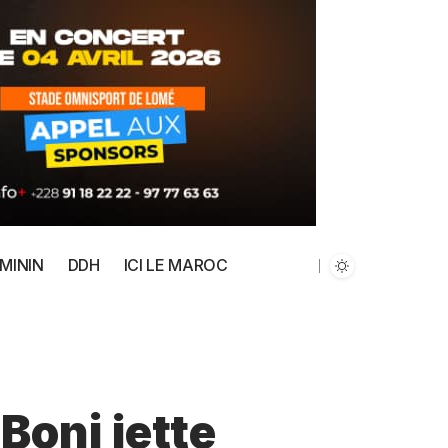
MININ
DDH
ICI LE MAROC
Boni jette