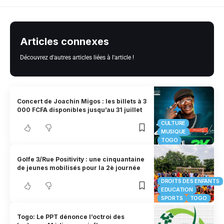
Articles connexes
Découvrez d'autres articles liées à l'article !
Concert de Joachin Migos : les billets à 3
000 FCFA disponibles jusqu’au 31 juillet
CULTURE
MUSIQUE
TOGO
Golfe 3/Rue Positivity : une cinquantaine
de jeunes mobilisés pour la 2è journée
DROITS DES ENFANTS
EDUCATION
SPORTS
TOGO
Togo: Le PPT dénonce l’octroi des