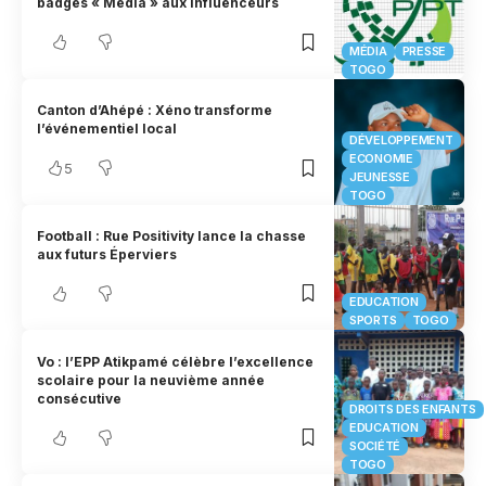
badges « Média » aux influenceurs
MÉDIA
PRESSE
TOGO
Canton d’Ahépé : Xéno transforme
l’événementiel local
DÉVELOPPEMENT
ECONOMIE
5
JEUNESSE
TOGO
Football : Rue Positivity lance la chasse
aux futurs Éperviers
EDUCATION
SPORTS
TOGO
Vo : l’EPP Atikpamé célèbre l’excellence
scolaire pour la neuvième année
consécutive
DROITS DES ENFANTS
EDUCATION
SOCIÉTÉ
TOGO