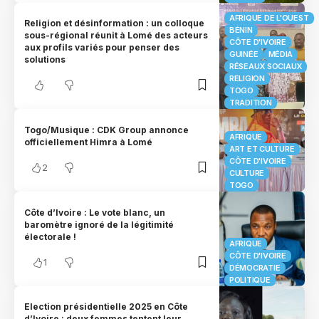
AFRIQUE DE L'OUEST
Religion et désinformation : un colloque
BÉNIN
sous-régional réunit à Lomé des acteurs
CÔTE D'IVOIRE
aux profils variés pour penser des
GUINÉE
MÉDIA
solutions
RÉSEAUX SOCIAUX
RELIGION
TOGO
TRADITION
Togo/Musique : CDK Group annonce
AFRIQUE
officiellement Himra à Lomé
ART ET CULTURE
CÔTE D'IVOIRE
2
CULTURE
TOGO
Côte d’Ivoire : Le vote blanc, un
baromètre ignoré de la légitimité
électorale !
AFRIQUE
CÔTE D'IVOIRE
1
DÉMOCRATIE
POLITIQUE
Election présidentielle 2025 en Côte
d’Ivoire : deux femmes tentent leur