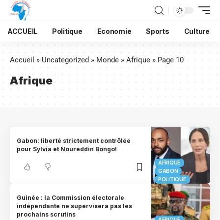
ACCUEIL
Politique
Economie
Sports
Culture
Accueil
»
Uncategorized
»
Monde
»
Afrique
»
Page 10
Afrique
Gabon: liberté strictement contrôlée
pour Sylvia et Noureddin Bongo!
AFRIQUE
GABON
POLITIQUE
Guinée : la Commission électorale
indépendante ne supervisera pas les
prochains scrutins
AFRIQUE