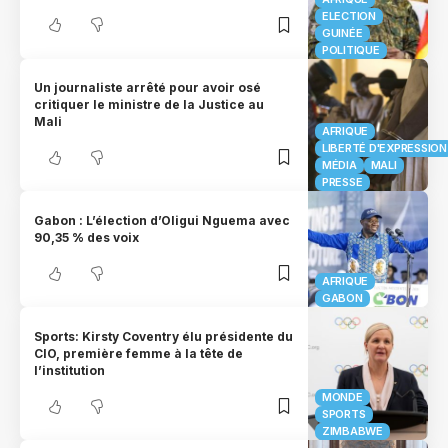
ELECTION
GUINÉE
POLITIQUE
Un journaliste arrêté pour avoir osé
critiquer le ministre de la Justice au
Mali
AFRIQUE
LIBERTÉ D'EXPRESSION
MÉDIA
MALI
PRESSE
Gabon : L’élection d’Oligui Nguema avec
90,35 % des voix
AFRIQUE
GABON
Sports: Kirsty Coventry élu présidente du
CIO, première femme à la tête de
l’institution
MONDE
SPORTS
ZIMBABWE