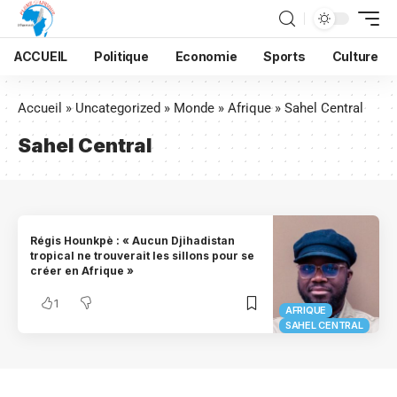
ACCUEIL
Politique
Economie
Sports
Culture
Accueil
»
Uncategorized
»
Monde
»
Afrique
»
Sahel Central
Sahel Central
Régis Hounkpè : « Aucun Djihadistan
tropical ne trouverait les sillons pour se
créer en Afrique »
1
AFRIQUE
SAHEL CENTRAL