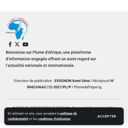
Bienvenue sur Plume d’Afrique, une plateforme
d’information engagée offrant un autre regard sur
l’actualité nationale et internationale.
Directeur de publication :
EVEGNON Komi Séna
I Récépissé
N°
0042/HAAC/12-2021/PL/P
I Plumedafrique.tg
© 2024 PLUME D’AFRIQUE All Rights Reserved. Design by Helios
En utilisant ce site, vous acceptez la
politique de
Creative
ACCEPTER
confidentialité
et les
conditions d'utilisation
.